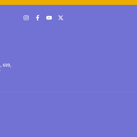
r
, 699,
-