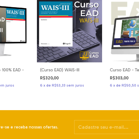
so 100% EAD -
(Curso EAD) WAIS-III
Curso EAD - Te
R$320,00
R$303,00
em juros
6
x
de
R$53,33
sem juros
6
x
de
R$50,50
e-se e receba nossas ofertas.