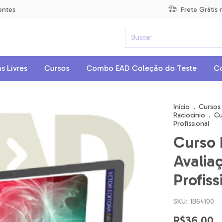
entes
Frete Grátis
s Livres
Cursos
Combo EAD Coleção do Teste
C
Início
.
Cursos
Raciocínio
.
Cu
Profissional
Curso 
Avalia
Profiss
SKU:
1B64100
R$36,00