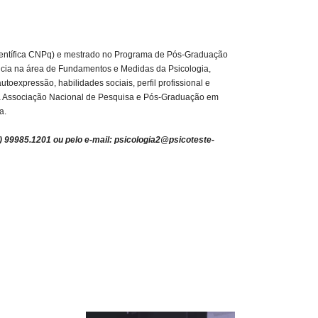
 Científica CNPq) e mestrado no Programa de Pós-Graduação
ncia na área de Fundamentos e Medidas da Psicologia,
toexpressão, habilidades sociais, perfil profissional e
a Associação Nacional de Pesquisa e Pós-Graduação em
a.
7) 99985.1201 ou pelo e-mail:
psicologia2@psicoteste-