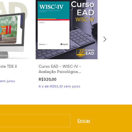
ste TDE II
Curso EAD - WISC-IV -
Curso EAD - T
Avaliação Psicológica
38 - Avaliação
Profissional
Profissional
R$320,00
R$36,00
sem juros
6
x
de
R$53,33
sem juros