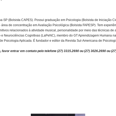
iba-SP (Bolsista CAPES). Possui graduação em Psicologia (Bolsista de Iniciação
 - área de concentração em Avaliação Psicológica (Bolsista FAPESP). Tem experiê
itivos relacionados à atividade musical, personalidade por meio das técnicas de au
ico e Neurociências Cognitivas (LaPeNC), membro do GT Aprendizagem Humana n
 de Psicologia Aplicada. É fundador e editor da Revista Sul-Americana de Psicologi
, favor entrar em contato pelo telefone (27) 3315.2690 ou (27) 3026.2690 ou (2