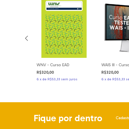
aliação
WNV - Curso EAD
WAIS III - Cur
a - Avaliação
R$320,00
R$320,00
issional
6
x
de
R$53,33
sem juros
6
x
de
R$53,33
s
m juros
Fique por dentro
Cadastr