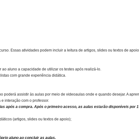
rso. Essas atividades podem incluir a leitura de artigos, slides ou textos de apoio
ao aluno a capacidade de utilizar os testes após realizá-lo.
listas com grande experiência didática.
uno poderá assistir às aulas por meio de videoaulas onde e quando desejar. A ap
a e interação com o professor.
ias após a compra. Após o primeiro acesso, as aulas estarão disponíveis por 1
icos (artigos, slides ou textos de apoio);
óprio aluno ao concluir as aulas.