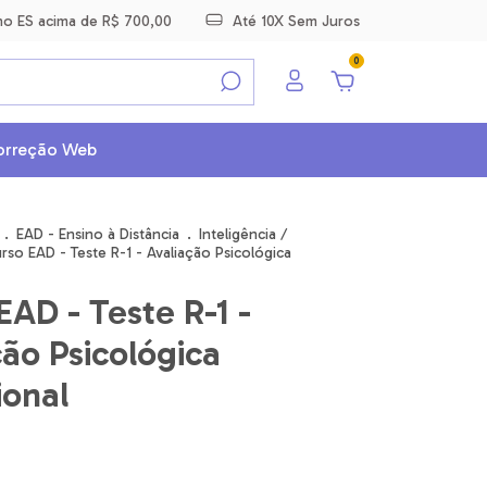
 no ES acima de R$ 700,00
Até 10X Sem Juros
0
orreção Web
.
EAD - Ensino à Distância
.
Inteligência /
rso EAD - Teste R-1 - Avaliação Psicológica
EAD - Teste R-1 -
ção Psicológica
ional