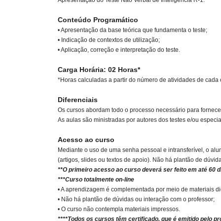
Conteúdo Programático
• Apresentação da base teórica que fundamenta o teste;
• Indicação de contextos de utilização;
• Aplicação, correção e interpretação do teste.
Carga Horária: 02 Horas*
*Horas calculadas a partir do número de atividades de cada cu
Diferenciais
Os cursos abordam todo o processo necessário para fornecer 
As aulas são ministradas por autores dos testes e/ou especia
Acesso ao curso
Mediante o uso de uma senha pessoal e intransferível, o al
(artigos, slides ou textos de apoio). Não há plantão de dúvid
**O primeiro acesso ao curso deverá ser feito em até 60 d
***Curso totalmente on-line
• A aprendizagem é complementada por meio de materiais didát
• Não há plantão de dúvidas ou interação com o professor;
• O curso não contempla materiais impressos.
****Todos os cursos têm certificado, que é emitido pelo pr