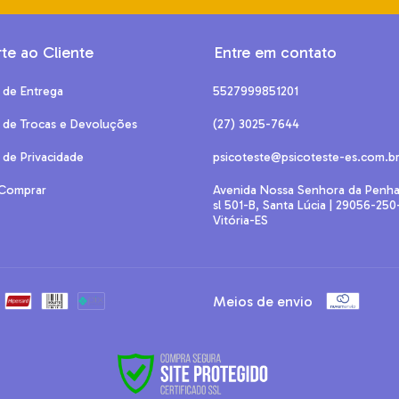
te ao Cliente
Entre em contato
a de Entrega
5527999851201
a de Trocas e Devoluções
(27) 3025-7644
a de Privacidade
psicoteste@psicoteste-es.com.b
Comprar
Avenida Nossa Senhora da Penha
sl 501-B, Santa Lúcia | 29056-250
Vitória-ES
Meios de envio