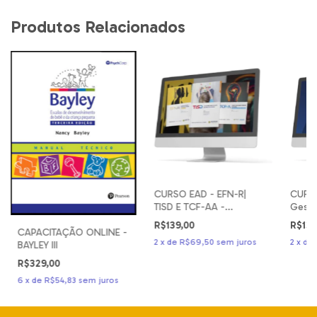
Produtos Relacionados
CURSO EAD - EFN-R|
CURSO
TISD E TCF-AA -
Gestá
Avaliação Psicológica
Bende
R$139,00
R$139
Profissional
Desre
CAPACITAÇÃO ONLINE -
2
x
de
R$69,50
sem juros
2
x
de
- Aval
BAYLEY III
Profis
R$329,00
6
x
de
R$54,83
sem juros